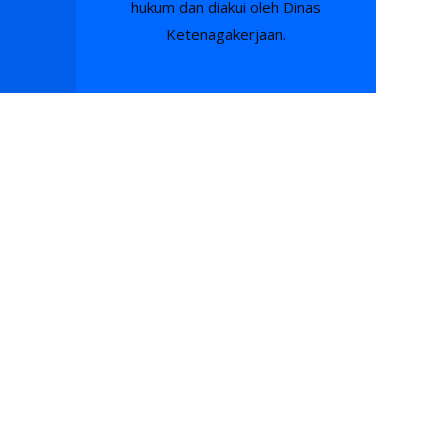
hukum dan diakui oleh Dinas
Ketenagakerjaan.