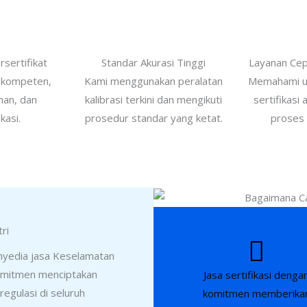
rsertifikat
Standar Akurasi Tinggi
Layanan Cep
3 kompeten,
Kami menggunakan peralatan
Memahami u
an, dan
kalibrasi terkini dan mengikuti
sertifikasi
kasi.
prosedur standar yang ketat.
proses 
ri
enyedia jasa Keselamatan
omitmen menciptakan
Jasa sertifikasi denga
regulasi di seluruh
komitmen memberika