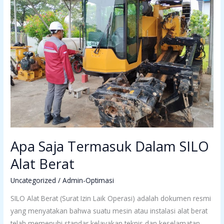
Termasuk
Dalam
SILO
Alat
Berat
Apa Saja Termasuk Dalam SILO
Alat Berat
Uncategorized
/
Admin-Optimasi
SILO Alat Berat (Surat Izin Laik Operasi) adalah dokumen resmi
yang menyatakan bahwa suatu mesin atau instalasi alat berat
telah memenuhi standar kelayakan teknis dan keselamatan