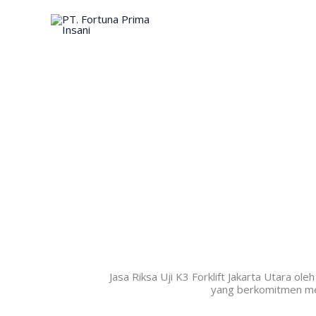
Skip
to
content
Jasa Riksa Uji K3 Forklift Jakarta Utara 
yang berkomitmen menc