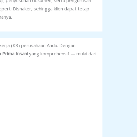
 uji, penyusunan dokumen, serta pengurusan
seperti Disnaker, sehingga klien dapat tetap
manya.
kerja (K3) perusahaan Anda. Dengan
 Prima Insani
yang komprehensif — mulai dari