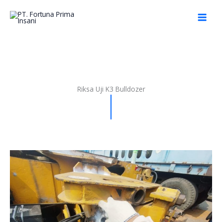
Skip
to
content
Riksa Uji K3 Bulldozer