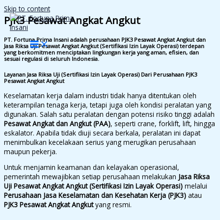
Skip to content
PJK3 Pesawat Angkat Angkut
PT. Fortuna Prima Insani adalah perusahaan PJK3 Pesawat Angkat Angkut dan
Jasa Riksa Uji Pesawat Angkat Angkut (Sertifikasi Izin Layak Operasi) terdepan
yang berkomitmen menciptakan lingkungan kerja yang aman, efisien, dan
sesuai regulasi di seluruh Indonesia.
Layanan Jasa Riksa Uji (Sertifikasi Izin Layak Operasi) Dari Perusahaan PJK3
Pesawat Angkat Angkut
Keselamatan kerja dalam industri tidak hanya ditentukan oleh
keterampilan tenaga kerja, tetapi juga oleh kondisi peralatan yang
digunakan. Salah satu peralatan dengan potensi risiko tinggi adalah
Pesawat Angkat dan Angkut (PAA)
, seperti crane, forklift, lift, hingga
eskalator. Apabila tidak diuji secara berkala, peralatan ini dapat
menimbulkan kecelakaan serius yang merugikan perusahaan
maupun pekerja.
Untuk menjamin keamanan dan kelayakan operasional,
pemerintah mewajibkan setiap perusahaan melakukan
Jasa Riksa
Uji Pesawat Angkat Angkut (Sertifikasi Izin Layak Operasi)
melalui
Perusahaan Jasa Keselamatan dan Kesehatan Kerja (PJK3)
atau
PJK3 Pesawat Angkat Angkut
yang resmi.