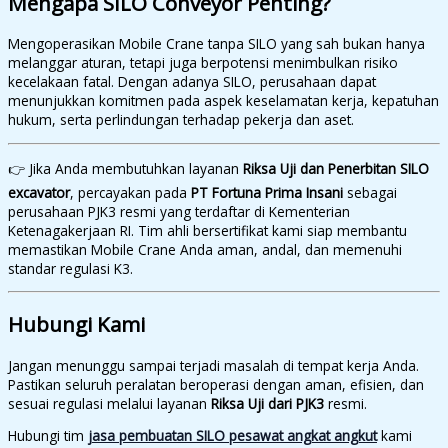
Mengapa SILO
Conveyor
Penting?
Mengoperasikan Mobile Crane tanpa SILO yang sah bukan hanya
melanggar aturan, tetapi juga berpotensi menimbulkan risiko
kecelakaan fatal. Dengan adanya SILO, perusahaan dapat
menunjukkan komitmen pada aspek keselamatan kerja, kepatuhan
hukum, serta perlindungan terhadap pekerja dan aset.
👉 Jika Anda membutuhkan layanan
Riksa Uji dan Penerbitan SILO
excavator
, percayakan pada
PT Fortuna Prima Insani
sebagai
perusahaan PJK3 resmi yang terdaftar di Kementerian
Ketenagakerjaan RI. Tim ahli bersertifikat kami siap membantu
memastikan Mobile Crane Anda aman, andal, dan memenuhi
standar regulasi K3.
Hubungi Kami
Jangan menunggu sampai terjadi masalah di tempat kerja Anda.
Pastikan seluruh peralatan beroperasi dengan aman, efisien, dan
sesuai regulasi melalui layanan
Riksa Uji dari PJK3
resmi.
Hubungi tim
jasa pembuatan SILO pesawat angkat angkut
kami