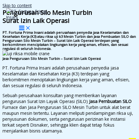
Skip to content
Pengurusan Silo Mesin Turbin
Surat Izin Laik Operasi
PT. Fortuna Prima Insani adalah perusahaan penyedia jasa Keselamatan dan
Kesehatan Kerja (K3) atau riksa uji k3 Mesin Turbin dan Jasa Pembuatan SILO dan
Pengurusan Silo Mesin Turbin – Surat Izin Laik Operasi terdepan yang
berkomitmen menciptakan lingkungan kerja yang aman, efisien, dan sesuai
regulasi di seluruh Indonesia.
Jasa Pengurusan Silo Mesin Turbin – Surat Izin Laik Operasi
PT. Fortuna Prima Insani adalah perusahaan penyedia jasa
Keselamatan dan Kesehatan Kerja (K3) terdepan yang
berkomitmen menciptakan lingkungan kerja yang aman, efisien,
dan sesuai regulasi di seluruh Indonesia.
Sebuah perusahaan konsultan yang memberikan layanan
pengurusan Surat Izin Layak Operasi (SILO)
Jasa Pembuatan SILO
Furnace dan Jasa Pengurusan SILO Mesin Turbin untuk alat berat
maupun mesin tertentu. Layanan meliputi pendampingan riksa uji,
penyusunan dokumen, serta pengurusan perizinan ke instansi
terkait seperti Disnaker, sehingga klien dapat tetap fokus
menjalankan bisnis utamanya.