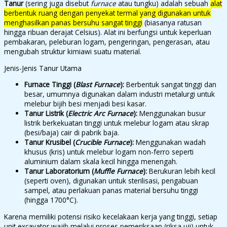
Tanur
(sering juga disebut
furnace
atau tungku) adalah sebuah
alat
berbentuk ruang dengan penyekat termal yang digunakan untuk
menghasilkan panas bersuhu sangat tinggi
(biasanya ratusan
hingga ribuan derajat Celsius). Alat ini berfungsi untuk keperluan
pembakaran, peleburan logam, pengeringan, pengerasan, atau
mengubah struktur kimiawi suatu material.
Jenis-Jenis Tanur Utama
Furnace Tinggi (
Blast Furnace
):
Berbentuk sangat tinggi dan
besar, umumnya digunakan dalam industri metalurgi untuk
melebur bijih besi menjadi besi kasar.
Tanur Listrik (
Electric Arc Furnace
):
Menggunakan busur
listrik berkekuatan tinggi untuk melebur logam atau skrap
(besi/baja) cair di pabrik baja.
Tanur Krusibel (
Crucible Furnace
):
Menggunakan wadah
khusus (kris) untuk melebur logam non-ferro seperti
aluminium dalam skala kecil hingga menengah.
Tanur Laboratorium (
Muffle Furnace
):
Berukuran lebih kecil
(seperti oven), digunakan untuk sterilisasi, pengabuan
sampel, atau perlakuan panas material bersuhu tinggi
(hingga 1700°C).
Karena memiliki potensi risiko kecelakaan kerja yang tinggi, setiap
unit excavator wajib melalui proses pemeriksaan (riksa uji) untuk