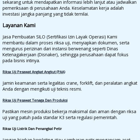
sekarang untuk mendapatkan informasi lebih lanjut atau jadwalkan
pemeriksaan di perusahaan Anda. Keselamatan kerja adalah
investasi jangka panjang yang tidak ternilai.
Layanan Kami
Jasa Pembuatan SILO (Sertifikasi Izin Layak Operasi) Kami
membantu dalam proses riksa uji, menyiapkan dokumen, serta
mengurus perizinan dari instansi berwenang seperti Dinas
Ketenagakerjaan (Disnaker), sehingga perusahaan dapat fokus
pada bisnis intinya.
Riksa Uji Pesawat Angkat Angkut (PAA)
Jamin keamanan serta legalitas crane, forklift, dan peralatan angkat
Anda dengan mengikuti uji teknis resmi.
Riksa Uji Pesawat Tenaga Dan Produksi
Pastikan mesin produksi bekerja maksimal dan aman dengan riksa
uji yang patuh pada standar K3 serta regulasi pemerintah.
Riksa Uji Listrik Dan Penangkal Petir
Jangan biarkan korsleting atau sambaran petir mengancam aset